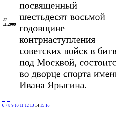
посвященный
шестьдесят восьмой
27
11.2009
годовщине
контрнаступления
советских войск в бит
под Москвой, состоит
во дворце спорта имен
Ивана Ярыгина.
6
7
8
9
10
11
12
13
14
15
16