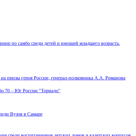
нир по самбо среди детей и юношей младшего возраста.
на призы героя России, генерал-полковника А.А. Романова
мбо 70 – Юг России "Торнадо"
реди Вузов в Самаре
ия среди воспитанников детских домов и кадетских корпусов