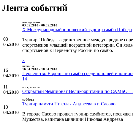
Лента событий
понедельник
03.05.2010 - 06.05.2010
X Международный юношеский турнир самбо Победа
03
Турнир "Победа" - единственное международное соре
05.2010
спортсменов младшей возрастной категории. Он явл
спортсменов к Первенству России по самбо.
3
пятница
16
16.04.2010 - 18.04.2010
Первенство Европы по самбо среди юношей и юниор
04.2010
14
11
воскресение
Открытый Чемпионат Великобритании по САМБО – 
04.2010
суббота
Турнир памяти Николая Андреева в г. Сасово.
10
04.2010
В городе Сасово прошел турнир самбистов, посвящен
Мужества, капитана милиции Николая Андреева