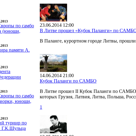
9.2013
23.06.2014 12:00
Европы по самбо
В Литве прошел «Кубок Паланги» по САМБ
в (юноши,
В Паланге, курортном городе Литвы, прошл
7.2013
ира памяти А.
6.2013
дента
14.06.2014 21:00
Федерации
Кубок Паланги по САМБО
В Литве прошел II Кубок Паланги по САМБО. 
.2013
Европы по самбо
которых Грузия, Латвия, Литва, Польша, Росс
иорки, юноши,
1
3.2013
ий турнир по
и Г.К.Шульца