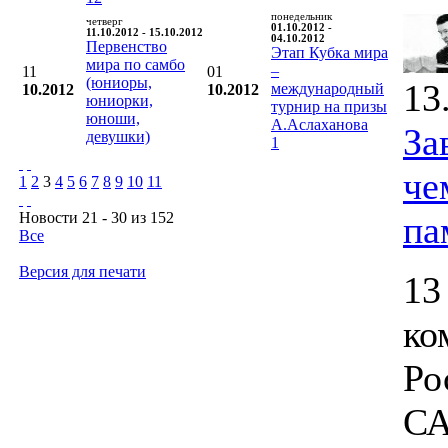
понедельник
четверг
01.10.2012 -
11.10.2012 - 15.10.2012
04.10.2012
Первенство
Этап Кубка мира
мира по самбо
–
11
01
(юниоры,
13
международный
10.2012
10.2012
юниорки,
турнир на призы
юноши,
А.Аслаханова
За
девушки)
1
че
1
2
3
4
5
6
7
8
9
10
11
Новости 21 - 30 из 152
па
Все
Версия для печати
13
ко
Ро
СА