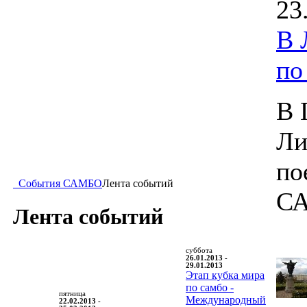
23
В 
п
В 
Ли
по
События САМБО
Лента событий
С
Лента событий
суббота
26.01.2013 -
29.01.2013
Этап кубка мира
по самбо -
пятница
Международный
22.02.2013 -