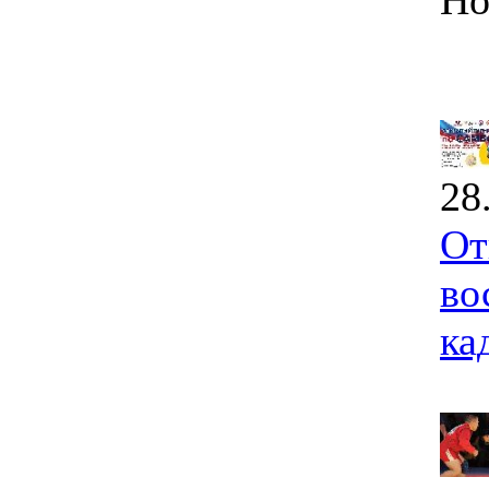
Но
28
От
во
ка