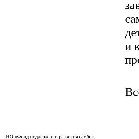
за
са
де
и 
пр
Вс
НО «Фонд поддержки и развития самбо».