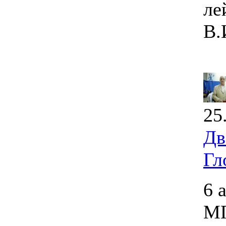
ле
В.
25
Дв
Гл
6 
МГ