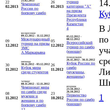
14
25.02.2013
турнир
22
26
Чемпионат
категории "А"
02.2013
01.2013
России по
на призы
Ку
боевому самбо
Президента
Республики
Казахстан
В 
4
воскресение
по
09.12.2012 - 11.12.2012
05.12.2012 -
Международный
08.12.2012
09
05
Всероссийский
турнир на призы
12.2012
12.2012
турнир по самбо
уч
ЗМС
(юноши)
А.Маркарьяна
понедельник
ср
26.11.2012 - 30.11.2012
пятница
Кубок России по
30
30.11.2012 - 03.12.2012
26
Кубок мира
самбо
Ли
11.2012
11.2012
среди студентов
(мужчины,
женщины)
Шв
четверг
08.11.2012 - 12.11.2012
вторник
Чемпионат мира
23.10.2012 -
по самбо среди
26.10.2012
08
23
1
Первенство
мужчин и
11.2012
10.2012
России по самбо
женщин и по
(юноши)
боевому самбо
12