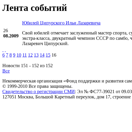
Лента событий
Юбилей Ципурского Ильи Лазаревича
26
Свой юбилей отмечает заслуженный мастер спорта, с
08.2009
экстра-класса, двукратный чемпион СССР по самбо,
Лазаревич Ципурский.
6
7
8
9
10
11
12
13
14
15
16
Новости 151 - 152 из 152
Все
Некоммерческая организация «Фонд поддержки и развития сам
© 1999-2010 Все права защищены.
Свидетельство о регистрации СМИ
: Эл № ФС77-39021 от 09.03
127051 Москва, Большой Каретный переулок, дом 17, строение 