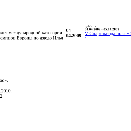
суббота
04
04.04.2009 - 05.04.2009
удья международной категории
V Cпартакиада по самб
04.2009
 чемпион Европы по дзюдо Илья
1
бо».
.2010.
2.