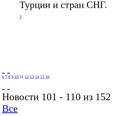
Турции и стран СНГ.
3
6
7
8
9
10
11
12
13
14
15
16
Новости 101 - 110 из 152
Все