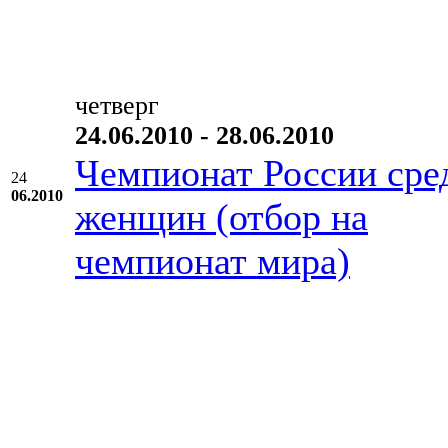
четверг
24.06.2010 - 28.06.2010
Чемпионат России сре
24
06.2010
женщин (отбор на
чемпионат мира)