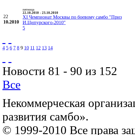
пятница
22.10.2010 - 23.10.2010
22
XI Чемпионат Москвы по боевому самбо "Приз
10.2010
И.Ципурского-2010"
5
4
5
6
7
8
9
10
11
12
13
14
Новости 81 - 90 из 152
Все
Некоммерческая организа
развития самбо».
© 1999-2010 Все права з