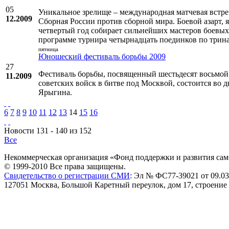
05
Уникальное зрелище – международная матчевая встре
12.2009
Сборная России против сборной мира. Боевой азарт, 
четвертый год собирает сильнейших мастеров боевых 
программе турнира четырнадцать поединков по трин
пятница
Юношеский фестиваль борьбы 2009
27
Фестиваль борьбы, посвященный шестьдесят восьмой
11.2009
советских войск в битве под Москвой, состоится во 
Ярыгина.
6
7
8
9
10
11
12
13
14
15
16
Новости 131 - 140 из 152
Все
Некоммерческая организация «Фонд поддержки и развития сам
© 1999-2010 Все права защищены.
Свидетельство о регистрации СМИ
: Эл № ФС77-39021 от 09.03
127051 Москва, Большой Каретный переулок, дом 17, строение 