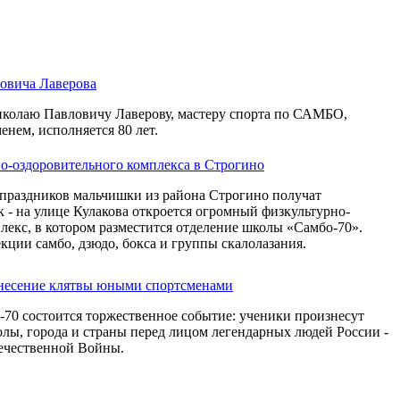
овича Лаверова
Николаю Павловичу Лаверову, мастеру спорта по САМБО,
нем, исполняется 80 лет.
о-оздоровительного комплекса в Строгино
праздников мальчишки из района Строгино получат
 - на улице Кулакова откроется огромный физкультурно-
екс, в котором разместится отделение школы «Самбо-70».
екции самбо, дзюдо, бокса и группы скалолазания.
инесение клятвы юными спортсменами
-70 состоится торжественное событие: ученики произнесут
олы, города и страны перед лицом легендарных людей России -
ечественной Войны.