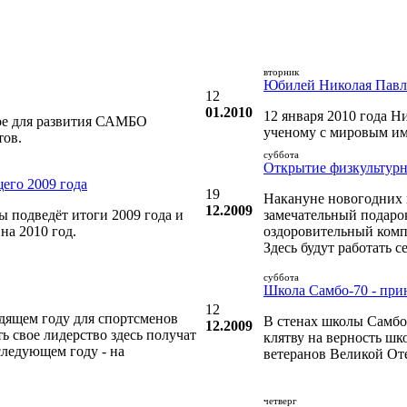
вторник
Юбилей Николая Павл
12
01.2010
12 января 2010 года 
ое для развития САМБО
ученому с мировым име
тов.
суббота
Открытие физкультурн
его 2009 года
19
Накануне новогодних 
12.2009
 подведёт итоги 2009 года и
замечательный подарок
на 2010 год.
оздоровительный компл
Здесь будут работать с
суббота
Школа Самбо-70 - пр
12
дящем году для спортсменов
В стенах школы Самбо
12.2009
ь свое лидерство здесь получат
клятву на верность шк
следующем году - на
ветеранов Великой От
четверг