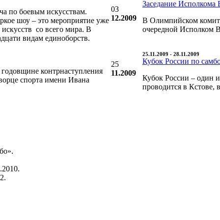
Заседание Исполкома 
03
ча по боевым искусствам.
12.2009
яркое шоу – это мероприятие уже
В Олимпийском комите
искусств со всего мира. В
очередной Исполком В
адцати видам единоборств.
25.11.2009 - 28.11.2009
Кубок России по самбо
25
 годовщине контрнаступления
11.2009
Кубок России – один и
дворце спорта имени Ивана
проводится в Кстове, 
бо».
.2010.
2.