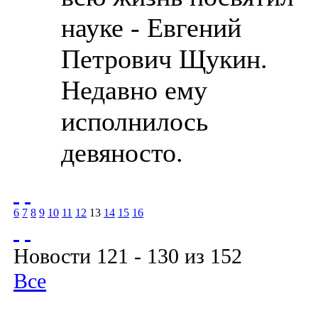
науке - Евгений
Петрович Щукин.
Недавно ему
исполнилось
девяносто.
6
7
8
9
10
11
12
13
14
15
16
Новости 121 - 130 из 152
Все