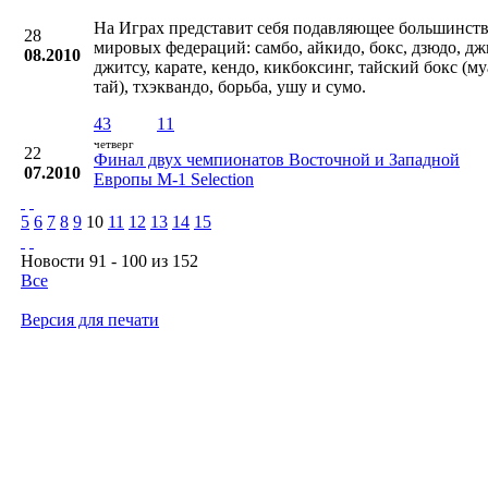
На Играх представит себя подавляющее большинст
28
мировых федераций: самбо, айкидо, бокс, дзюдо, дж
08.2010
джитсу, карате, кендо, кикбоксинг, тайский бокс (м
тай), тхэквандо, борьба, ушу и сумо.
43
11
четверг
22
Финал двух чемпионатов Восточной и Западной
07.2010
Европы М-1 Selection
5
6
7
8
9
10
11
12
13
14
15
Новости 91 - 100 из 152
Все
Версия для печати