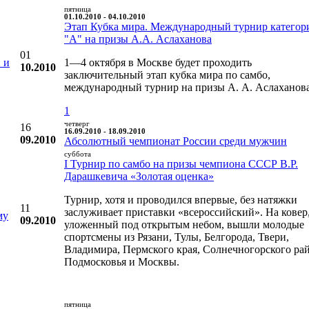
пятница
01.10.2010 - 04.10.2010
Этап Кубка мира. Международный турнир категор
"А" на призы А.А. Аслаханова
01
 и
1—4 октября в Москве будет проходить
10.2010
заключительный этап кубка мира по самбо,
международный турнир на призы А. А. Аслаханова
1
четверг
16
16.09.2010 - 18.09.2010
09.2010
Абсолютный чемпионат России среди мужчин
суббота
I Турнир по самбо на призы чемпиона СССР В.Р.
Дарашкевича «Золотая оценка»
Турнир, хотя и проводился впервые, без натяжки
11
заслуживает приставки «всероссийский». На ковер
му
09.2010
уложенный под открытым небом, вышли молодые
спортсмены из Рязани, Тулы, Белгорода, Твери,
Владимира, Пермского края, Солнечногорского ра
Подмосковья и Москвы.
пятница