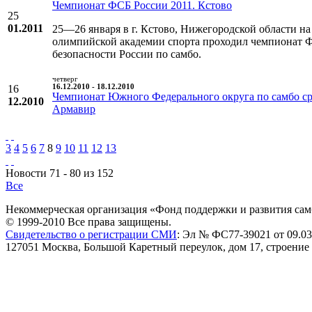
Чемпионат ФСБ России 2011. Кстово
25
01.2011
25—26 января в г. Кстово, Нижегородской области н
олимпийской академии спорта проходил чемпионат 
безопасности России по самбо.
четверг
16
16.12.2010 - 18.12.2010
Чемпионат Южного Федерального округа по самбо с
12.2010
Армавир
3
4
5
6
7
8
9
10
11
12
13
Новости 71 - 80 из 152
Все
Некоммерческая организация «Фонд поддержки и развития сам
© 1999-2010 Все права защищены.
Свидетельство о регистрации СМИ
: Эл № ФС77-39021 от 09.03
127051 Москва, Большой Каретный переулок, дом 17, строение 