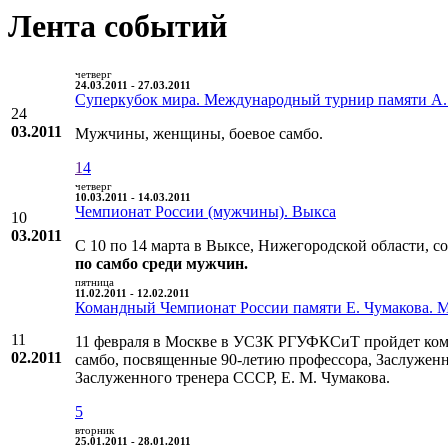
Лента событий
четверг
24.03.2011 - 27.03.2011
Суперкубок мира. Международный турнир памяти А.
24
03.2011
Мужчины, женщины, боевое самбо.
1
4
четверг
10.03.2011 - 14.03.2011
Чемпионат России (мужчины). Выкса
10
03.2011
С 10 по 14 марта в Выксе, Нижегородской области, с
по самбо среди мужчин.
пятница
11.02.2011 - 12.02.2011
Командный Чемпионат России памяти Е. Чумакова. 
11
11 февраля в Москве в УСЗК РГУФКСиТ пройдет ком
02.2011
самбо, посвященные 90-летию профессора, Заслуженн
Заслуженного тренера СССР, Е. М. Чумакова.
5
вторник
25.01.2011 - 28.01.2011