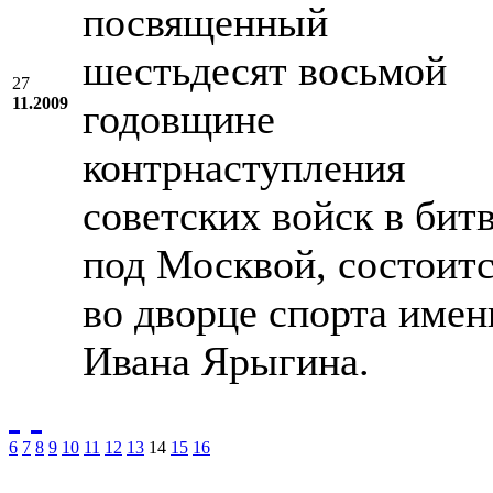
посвященный
шестьдесят восьмой
27
11.2009
годовщине
контрнаступления
советских войск в бит
под Москвой, состоит
во дворце спорта имен
Ивана Ярыгина.
6
7
8
9
10
11
12
13
14
15
16