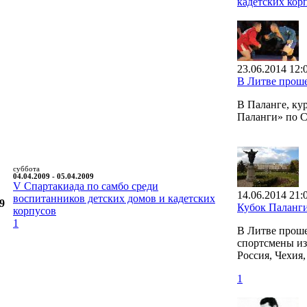
кадетских кор
23.06.2014 12:
В Литве прош
В Паланге, ку
Паланги» по 
суббота
04.04.2009 - 05.04.2009
V Cпартакиада по самбо среди
14.06.2014 21:
воспитанников детских домов и кадетских
9
Кубок Паланг
корпусов
1
В Литве проше
спортсмены из 
Россия, Чехия
1