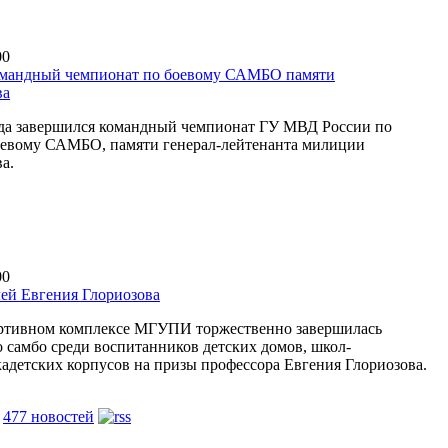
00
омандный чемпионат по боевому САМБО памяти
ва
ода завершился командный чемпионат ГУ МВД России по
оевому САМБО, памяти генерал-лейтенанта милиции
а.
00
ей Евгения Глориозова
ортивном комплексе МГУПИ торжественно завершилась
о самбо среди воспитанников детских домов, школ-
кадетских корпусов на призы профессора Евгения Глориозова.
е
477 новостей