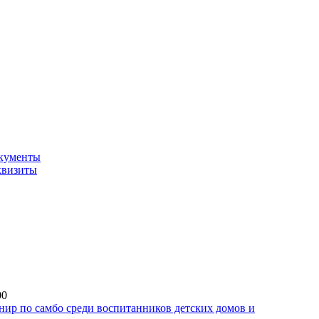
кументы
квизиты
00
ир по самбо среди воспитанников детских домов и