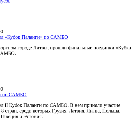
пусов
00
ел «Кубок Паланги» по САМБО
рортном городе Литвы, прошли финальные поединки «Кубка
САМБО.
00
и по САМБО
л II Кубок Паланги по САМБО. В нем приняли участие
8 стран, среди которых Грузия, Латвия, Литва, Польша,
, Швеция и Эстония.