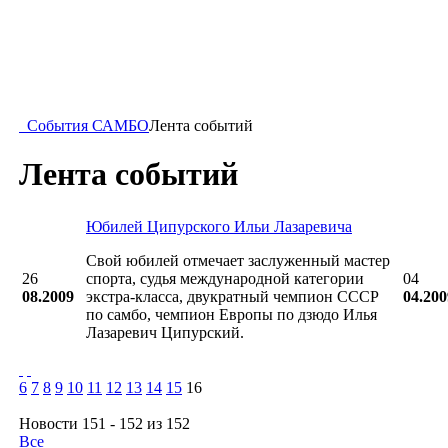
События САМБО
Лента событий
Лента событий
Юбилей Ципурского Ильи Лазаревича
Свой юбилей отмечает заслуженный мастер
26
спорта, судья международной категории
04
08.2009
экстра-класса, двукратный чемпион СССР
04.200
по самбо, чемпион Европы по дзюдо Илья
Лазаревич Ципурский.
6
7
8
9
10
11
12
13
14
15
16
Новости 151 - 152 из 152
Все