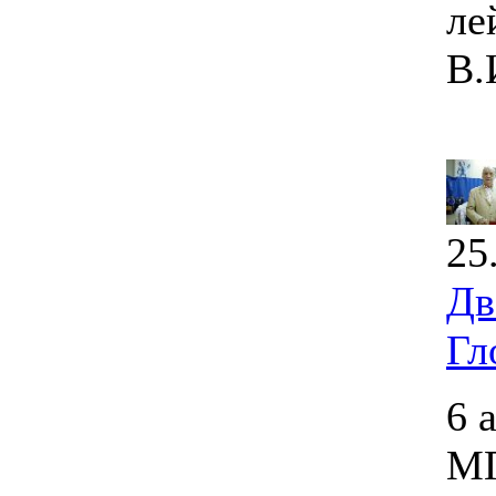
ле
В.
25
Дв
Гл
6 
МГ