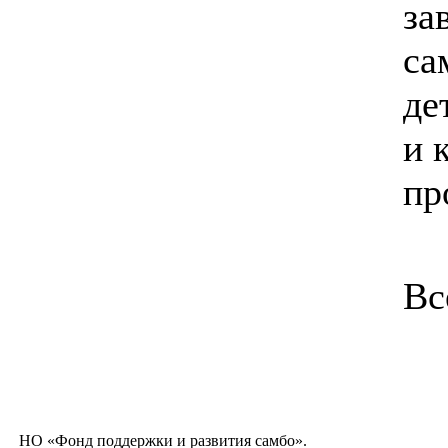
за
са
де
и 
пр
Вс
НО «Фонд поддержки и развития самбо».