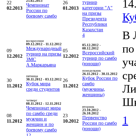
14
25.02.2013
турнир
22
26
Чемпионат
категории "А"
02.2013
01.2013
России по
на призы
Ку
боевому самбо
Президента
Республики
Казахстан
В 
4
воскресение
по
09.12.2012 - 11.12.2012
05.12.2012 -
Международный
08.12.2012
09
05
Всероссийский
турнир на призы
12.2012
12.2012
турнир по самбо
уч
ЗМС
(юноши)
А.Маркарьяна
понедельник
ср
26.11.2012 - 30.11.2012
пятница
Кубок России по
30
30.11.2012 - 03.12.2012
26
Кубок мира
самбо
Ли
11.2012
11.2012
среди студентов
(мужчины,
женщины)
Шв
четверг
08.11.2012 - 12.11.2012
вторник
Чемпионат мира
23.10.2012 -
по самбо среди
26.10.2012
08
23
1
Первенство
мужчин и
11.2012
10.2012
России по самбо
женщин и по
(юноши)
боевому самбо
12