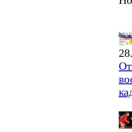
Но
28
От
во
ка