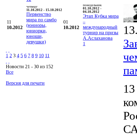
понедельник
четверг
01.10.2012 -
11.10.2012 - 15.10.2012
04.10.2012
Первенство
Этап Кубка мира
мира по самбо
–
11
01
(юниоры,
13
международный
10.2012
10.2012
юниорки,
турнир на призы
юноши,
А.Аслаханова
За
девушки)
1
че
1
2
3
4
5
6
7
8
9
10
11
Новости 21 - 30 из 152
па
Все
Версия для печати
13
ко
Ро
СА