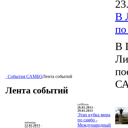
23
В 
п
В 
Ли
по
События САМБО
Лента событий
С
Лента событий
суббота
26.01.2013 -
29.01.2013
Этап кубка мира
по самбо -
пятница
Международный
22.02.2013 -