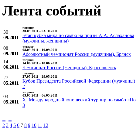
Лента событий
пятница
30
30.09.2011 - 03.10.2011
Этап кубка мира по самбо на призы А.А. Аслаханова
09.2011
(мужчины, женщины)
четверг
08
08.09.2011 - 10.09.2011
09.2011
Абсолютный чемпионат России (мужчины). Брянск
вторник
14
14.06.2011 - 18.06.2011
06.2011
Чемпионат России (женщины). Краснокамск
пятница
27
27.05.2011 - 29.05.2011
Кубок Президента Российской Федерации (мужчины)
05.2011
2
вторник
03
03.05.2011 - 06.05.2011
XI Международный юношеский турнир по самбо «По
05.2011
3
2
3
4
5
6
7
8
9
10
11
12