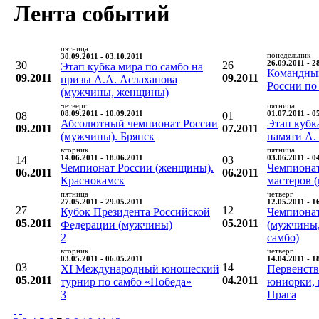
Лента событий
пятница
понедельник
30.09.2011 - 03.10.2011
30
26
26.09.2011 - 2
Этап кубка мира по самбо на
Командны
09.2011
09.2011
призы А.А. Аслаханова
России по
(мужчины, женщины)
четверг
пятница
08
08.09.2011 - 10.09.2011
01
01.07.2011 - 0
Абсолютный чемпионат России
Этап кубк
09.2011
07.2011
(мужчины). Брянск
памяти А.
вторник
пятница
14
14.06.2011 - 18.06.2011
03
03.06.2011 - 0
Чемпионат России (женщины).
Чемпионат
06.2011
06.2011
Краснокамск
мастеров (
пятница
четверг
27.05.2011 - 29.05.2011
12.05.2011 - 1
27
12
Кубок Президента Российской
Чемпиона
05.2011
05.2011
Федерации (мужчины)
(мужчины,
2
самбо)
вторник
четверг
03.05.2011 - 06.05.2011
14.04.2011 - 1
03
14
XI Международный юношеский
Первенств
05.2011
04.2011
турнир по самбо «Победа»
юниорки, 
3
Прага