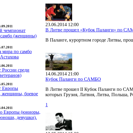
23.06.2014 12:00
8.09.2011
В Литве прошел «Кубок Паланги» по С
й чемпионат
 самбо (женщины)
В Паланге, курортном городе Литвы, пр
5.07.2011
а мира по самбо
 Астахова
4.06.2011
 России среди
14.06.2014 21:00
ветеранов)
Кубок Паланги по САМБО
6.05.2011
т Европы
В Литве прошел II Кубок Паланги по САМБ
 женщины, боевое
которых Грузия, Латвия, Литва, Польша, Р
1
8.04.2011
о Европы (юниоры,
юноши, девушки).