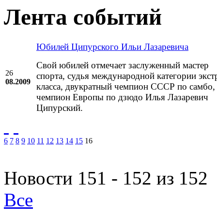
Лента событий
Юбилей Ципурского Ильи Лазаревича
Свой юбилей отмечает заслуженный мастер
26
спорта, судья международной категории экст
08.2009
класса, двукратный чемпион СССР по самбо,
чемпион Европы по дзюдо Илья Лазаревич
Ципурский.
6
7
8
9
10
11
12
13
14
15
16
Новости 151 - 152 из 152
Все