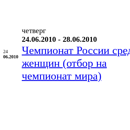
четверг
24.06.2010 - 28.06.2010
Чемпионат России сре
24
06.2010
женщин (отбор на
чемпионат мира)