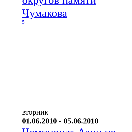
округов памяти
Чумакова
5
вторник
01.06.2010 - 05.06.2010