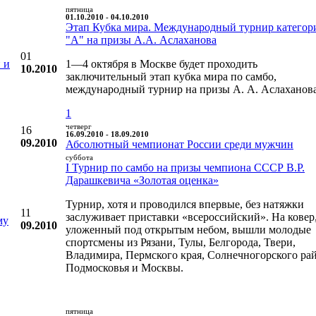
пятница
01.10.2010 - 04.10.2010
Этап Кубка мира. Международный турнир категор
"А" на призы А.А. Аслаханова
01
 и
1—4 октября в Москве будет проходить
10.2010
заключительный этап кубка мира по самбо,
международный турнир на призы А. А. Аслаханова
1
четверг
16
16.09.2010 - 18.09.2010
09.2010
Абсолютный чемпионат России среди мужчин
суббота
I Турнир по самбо на призы чемпиона СССР В.Р.
Дарашкевича «Золотая оценка»
Турнир, хотя и проводился впервые, без натяжки
11
заслуживает приставки «всероссийский». На ковер
му
09.2010
уложенный под открытым небом, вышли молодые
спортсмены из Рязани, Тулы, Белгорода, Твери,
Владимира, Пермского края, Солнечногорского ра
Подмосковья и Москвы.
пятница