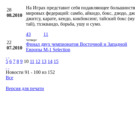
На Играх представит себя подавляющее большинст
28
мировых федераций: самбо, айкидо, бокс, дзюдо, дж
08.2010
джитсу, карате, кендо, кикбоксинг, тайский бокс (м
тай), тхэквандо, борьба, ушу и сумо.
43
11
четверг
22
Финал двух чемпионатов Восточной и Западной
07.2010
Европы М-1 Selection
5
6
7
8
9
10
11
12
13
14
15
Новости 91 - 100 из 152
Все
Версия для печати