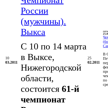
России
(мужчины).
Выкса
пят
25.0
Че
(бо
С 10 по 14 марта
Са
в Выксе,
В 
10
25
Пе
03.2011
02.2011
пе
Нижегородской
фе
пр
области,
че
по
ср
состоится
61-й
чемпионат