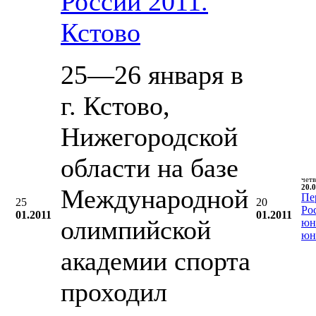
России 2011.
Кстово
25—26 января в
г. Кстово,
Нижегородской
области на базе
чет
20.0
Международной
Пе
25
20
Ро
01.2011
01.2011
олимпийской
юн
юн
академии спорта
проходил