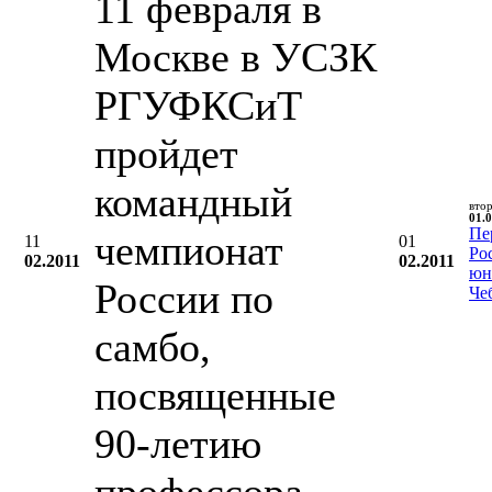
11 февраля в
Москве в УСЗК
РГУФКСиТ
пройдет
командный
вто
01.0
Пе
чемпионат
11
01
Ро
02.2011
02.2011
юн
России по
Че
самбо,
посвященные
90-летию
профессора,