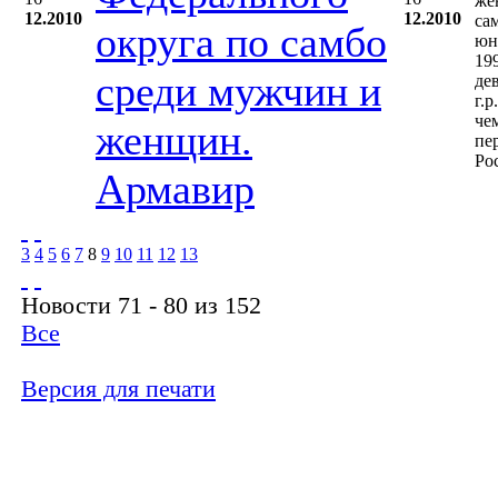
же
12.2010
12.2010
са
округа по самбо
юн
19
среди мужчин и
де
г.р
че
женщин.
пе
Ро
Армавир
3
4
5
6
7
8
9
10
11
12
13
Новости 71 - 80 из 152
Все
Версия для печати