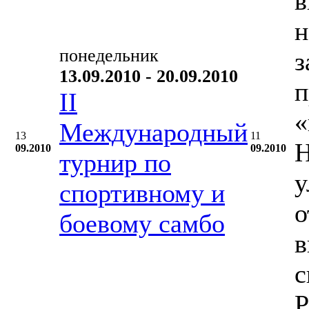
в
н
понедельник
з
13.09.2010 - 20.09.2010
п
II
«
Международный
13
11
Н
09.2010
09.2010
турнир по
у
спортивному и
о
боевому самбо
в
с
Р