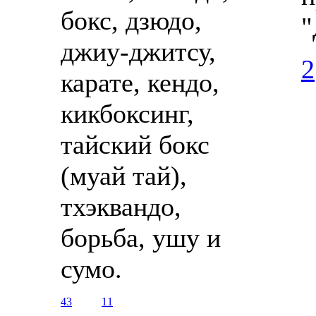
бокс, дзюдо,
"
джиу-джитсу,
2
карате, кендо,
кикбоксинг,
тайский бокс
(муай тай),
тхэквандо,
борьба, ушу и
сумо.
43
11