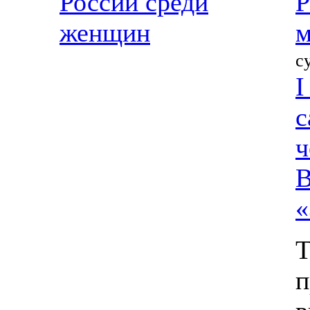
России среди
Р
женщин
м
с
I
с
ч
В
«
Т
п