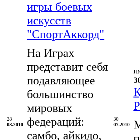
игры боевых
искусств
"СпортАккорд"
На Играх
представит себя
п
подавляющее
3
К
большинство
Р
мировых
федераций:
28
30
М
08.2010
07.2010
самбо, айкидо,
п