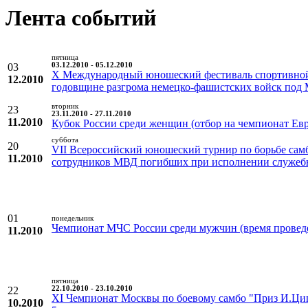
Лента событий
пятница
03
03.12.2010 - 05.12.2010
X Международный юношеский фестиваль спортивной
12.2010
годовщине разгрома немецко-фашистских войск под
вторник
23
23.11.2010 - 27.11.2010
11.2010
Кубок России среди женщин (отбор на чемпионат Евр
суббота
20
VII Всероссийский юношеский турнир по борьбе сам
11.2010
сотрудников МВД погибших при исполнении служеб
01
понедельник
Чемпионат МЧС России среди мужчин (время проведе
11.2010
пятница
22
22.10.2010 - 23.10.2010
XI Чемпионат Москвы по боевому самбо "Приз И.Ци
10.2010