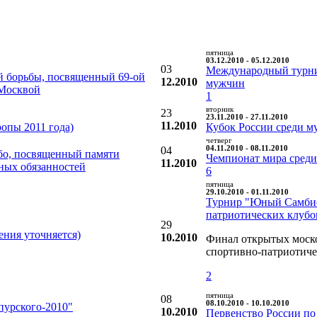
пятница
03.12.2010 - 05.12.2010
03
Международный турни
 борьбы, посвященный 69-ой
12.2010
мужчин
 Москвой
1
вторник
23
23.11.2010 - 27.11.2010
11.2010
опы 2011 года)
Кубок России среди му
четверг
04
04.11.2010 - 08.11.2010
бо, посвященный памяти
Чемпионат мира среди
11.2010
ных обязанностей
6
пятница
29.10.2010 - 01.11.2010
Турнир "Юный Самбист
патриотических клубо
29
ния уточняется)
10.2010
Финал открытых моск
спортивно-патриотиче
2
пятница
08
08.10.2010 - 10.10.2010
пурского-2010"
10.2010
Первенство России по