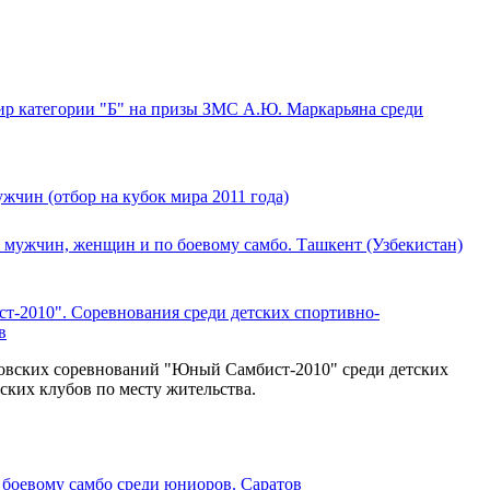
р категории "Б" на призы ЗМС А.Ю. Маркарьяна среди
жчин (отбор на кубок мира 2011 года)
 мужчин, женщин и по боевому самбо. Ташкент (Узбекистан)
-2010". Соревнования среди детских спортивно-
в
овских соревнований "Юный Самбист-2010" среди детских
ских клубов по месту жительства.
 боевому самбо среди юниоров. Саратов