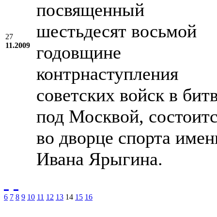
посвященный
шестьдесят восьмой
27
11.2009
годовщине
контрнаступления
советских войск в бит
под Москвой, состоит
во дворце спорта имен
Ивана Ярыгина.
6
7
8
9
10
11
12
13
14
15
16