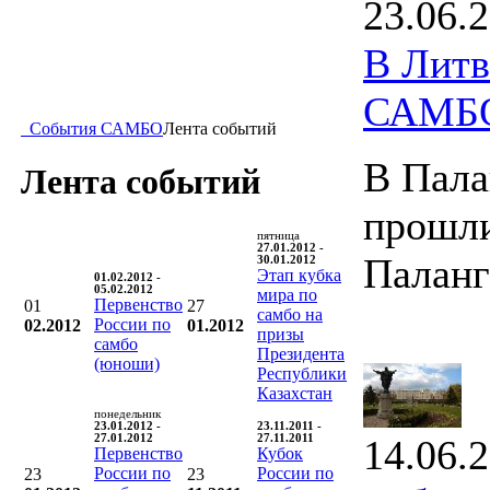
23.06.
В Литв
САМБ
События САМБО
Лента событий
В Пала
Лента событий
прошли
пятница
27.01.2012 -
Палан
30.01.2012
Этап кубка
01.02.2012 -
05.02.2012
мира по
Первенство
01
27
самбо на
России по
02.2012
01.2012
призы
самбо
Президента
(юноши)
Республики
Казахстан
понедельник
23.01.2012 -
23.11.2011 -
27.01.2012
27.11.2011
14.06.
Первенство
Кубок
России по
России по
23
23