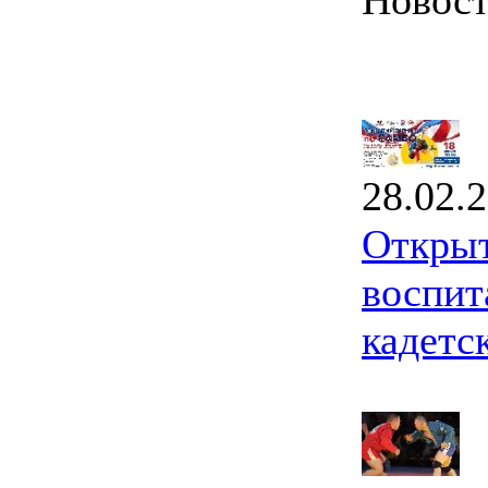
Новос
28.02.
Открыт
воспит
кадетс