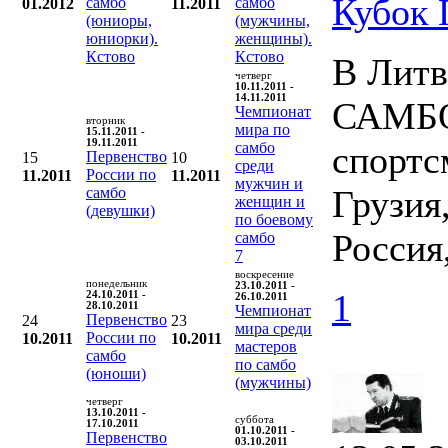
Кубок
самбо
самбо
01.2012
11.2011
(юниоры,
(мужчины,
юниорки).
женщины).
Кстово
Кстово
В Литв
четверг
10.11.2011 -
14.11.2011
САМБО.
Чемпионат
вторник
мира по
15.11.2011 -
19.11.2011
самбо
спортс
Первенство
15
10
среди
России по
11.2011
11.2011
мужчин и
Грузия
самбо
женщин и
(девушки)
по боевому
Россия
самбо
7
воскресение
понедельник
23.10.2011 -
1
24.10.2011 -
26.10.2011
28.10.2011
Чемпионат
Первенство
24
23
мира среди
России по
10.2011
10.2011
мастеров
самбо
по самбо
(юноши)
(мужчины)
четверг
13.10.2011 -
суббота
17.10.2011
01.10.2011 -
Первенство
03.10.2011