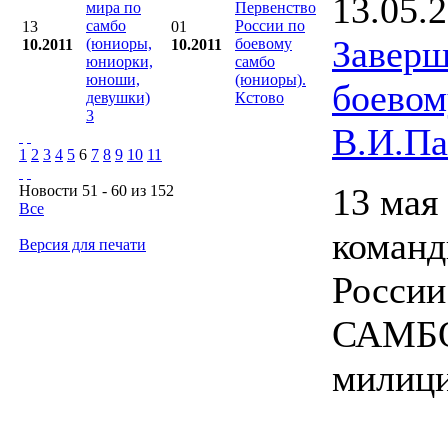
13.05.
мира по
Первенство
самбо
России по
13
01
Заверш
(юниоры,
боевому
10.2011
10.2011
юниорки,
самбо
юноши,
(юниоры).
боево
девушки)
Кстово
3
В.И.Па
1
2
3
4
5
6
7
8
9
10
11
13 мая
Новости 51 - 60 из 152
Все
коман
Версия для печати
России
САМБО,
милици