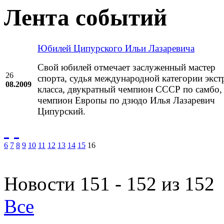
Лента событий
Юбилей Ципурского Ильи Лазаревича
Свой юбилей отмечает заслуженный мастер
26
спорта, судья международной категории экст
08.2009
класса, двукратный чемпион СССР по самбо,
чемпион Европы по дзюдо Илья Лазаревич
Ципурский.
6
7
8
9
10
11
12
13
14
15
16
Новости 151 - 152 из 152
Все