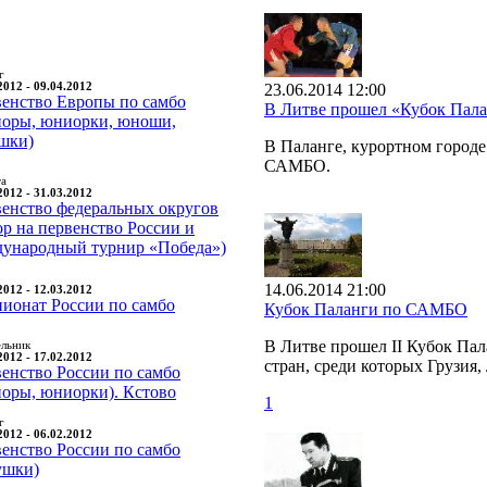
г
2012 - 09.04.2012
23.06.2014 12:00
енство Европы по самбо
В Литве прошел «Кубок Па
оры, юниорки, юноши,
шки)
В Паланге, курортном город
САМБО.
та
2012 - 31.03.2012
енство федеральных округов
ор на первенство России и
ународный турнир «Победа»)
14.06.2014 21:00
2012 - 12.03.2012
ионат России по самбо
Кубок Паланги по САМБО
В Литве прошел II Кубок Па
ельник
2012 - 17.02.2012
стран, среди которых Грузия,
енство России по самбо
оры, юниорки). Кстово
1
г
2012 - 06.02.2012
енство России по самбо
ушки)