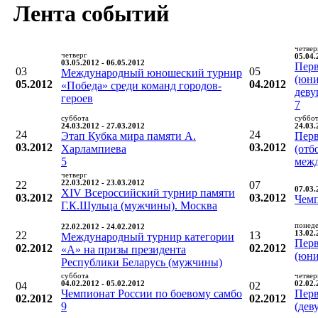
Лента событий
четвер
четверг
05.04.
03.05.2012 - 06.05.2012
Перв
03
05
Международный юношеский турнир
(юни
05.2012
04.2012
«Победа» среди команд городов-
деву
героев
7
суббота
суббо
24.03.2012 - 27.03.2012
24.03.
24
24
Этап Кубка мира памяти А.
Перв
03.2012
03.2012
Харлампиева
(отб
5
межд
четверг
22
22.03.2012 - 23.03.2012
07
07.03.
XIV Всероссийский турнир памяти
03.2012
03.2012
Чемп
Г.К.Шульца (мужчины). Москва
понед
22.02.2012 - 24.02.2012
22
13
13.02.
Международный турнир категории
Перв
02.2012
02.2012
«А» на призы президента
(юни
Республики Беларусь (мужчины)
суббота
четвер
04
04.02.2012 - 05.02.2012
02
02.02.
Чемпионат России по боевому самбо
Перв
02.2012
02.2012
9
(дев