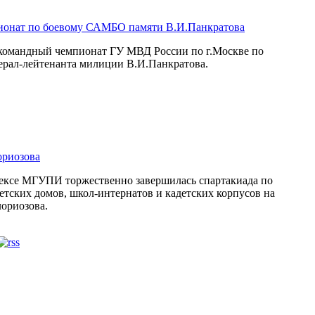
ионат по боевому САМБО памяти В.И.Панкратова
я командный чемпионат ГУ МВД России по г.Москве по
рал-лейтенанта милиции В.И.Панкратова.
ориозова
лексе МГУПИ торжественно завершилась спартакиада по
етских домов, школ-интернатов и кадетских корпусов на
ориозова.