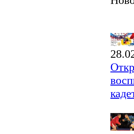
Ново
28.0
Откр
восп
каде