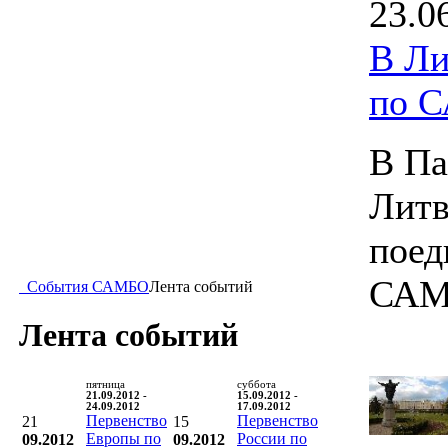
23.0
В Ли
по 
В Па
Литв
поед
САМ
События САМБО
Лента событий
Лента событий
пятница
суббота
21.09.2012 -
15.09.2012 -
24.09.2012
17.09.2012
Первенство
Первенство
21
15
Европы по
России по
09.2012
09.2012