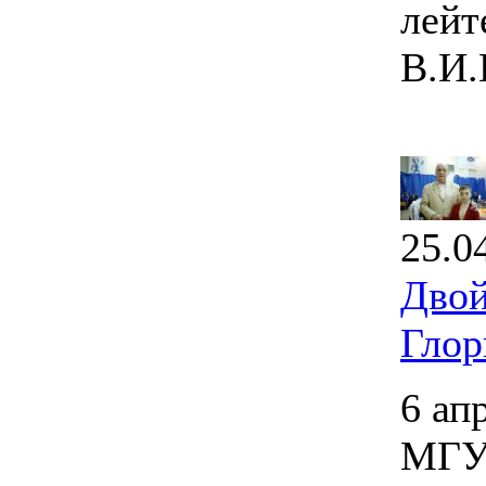
лейт
В.И.
25.0
Двой
Глор
6 ап
МГУП