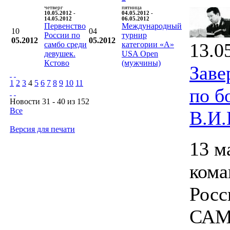
четверг
пятница
10.05.2012 -
04.05.2012 -
14.05.2012
06.05.2012
Первенство
Международный
10
04
России по
турнир
05.2012
05.2012
13.0
самбо среди
категории «А»
девушек.
USA Open
Кстово
(мужчины)
Заве
1
2
3
4
5
6
7
8
9
10
11
по б
Новости 31 - 40 из 152
Все
В.И.
Версия для печати
13 м
ком
Росс
САМБ