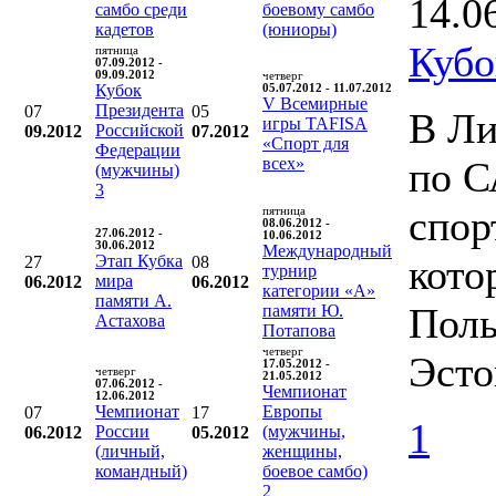
14.0
самбо среди
боевому самбо
кадетов
(юниоры)
Кубо
пятница
07.09.2012 -
09.09.2012
четверг
Кубок
05.07.2012 - 11.07.2012
V Всемирные
Президента
07
05
В Ли
игры TAFISA
Российской
09.2012
07.2012
«Спорт для
Федерации
всех»
по С
(мужчины)
3
спор
пятница
08.06.2012 -
27.06.2012 -
10.06.2012
30.06.2012
Международный
Этап Кубка
кото
27
08
турнир
мира
06.2012
06.2012
категории «А»
памяти А.
Поль
памяти Ю.
Астахова
Потапова
четверг
Эсто
17.05.2012 -
четверг
21.05.2012
07.06.2012 -
Чемпионат
12.06.2012
Чемпионат
Европы
07
17
1
России
(мужчины,
06.2012
05.2012
(личный,
женщины,
командный)
боевое самбо)
2