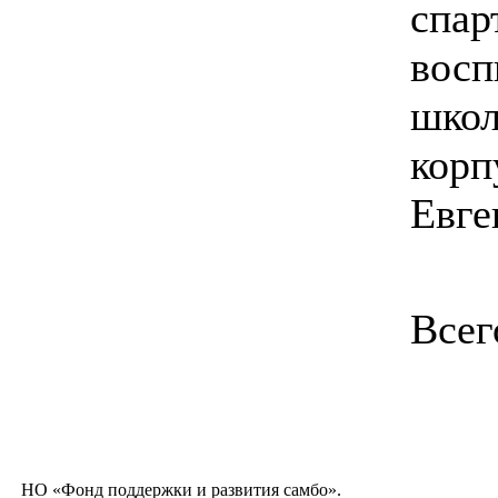
спар
восп
школ
корп
Евге
Всег
НО «Фонд поддержки и развития самбо».