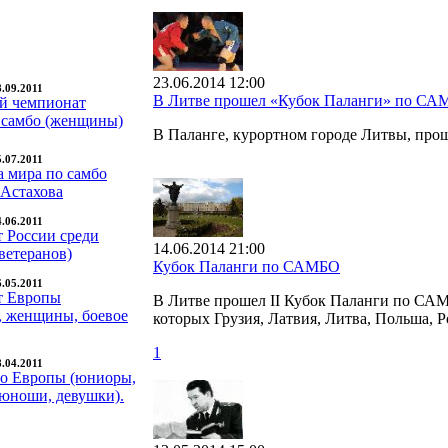
23.06.2014 12:00
8.09.2011
В Литве прошел «Кубок Паланги» по С
й чемпионат
 самбо (женщины)
В Паланге, курортном городе Литвы, пр
5.07.2011
а мира по самбо
 Астахова
4.06.2011
 России среди
14.06.2014 21:00
ветеранов)
Кубок Паланги по САМБО
6.05.2011
т Европы
В Литве прошел II Кубок Паланги по САМБ
 женщины, боевое
которых Грузия, Латвия, Литва, Польша, Р
1
8.04.2011
о Европы (юниоры,
юноши, девушки).