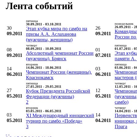
Лента событий
пятница
понедельник
30.09.2011 - 03.10.2011
30
26
26.09.2011 - 2
Этап кубка мира по самбо на
Командны
09.2011
09.2011
призы А.А. Аслаханова
России по
(мужчины, женщины)
четверг
пятница
08
08.09.2011 - 10.09.2011
01
01.07.2011 - 0
Абсолютный чемпионат России
Этап кубк
09.2011
07.2011
(мужчины). Брянск
памяти А.
вторник
пятница
14
14.06.2011 - 18.06.2011
03
03.06.2011 - 0
Чемпионат России (женщины).
Чемпионат
06.2011
06.2011
Краснокамск
мастеров (
пятница
четверг
27.05.2011 - 29.05.2011
12.05.2011 - 1
27
12
Кубок Президента Российской
Чемпиона
05.2011
05.2011
Федерации (мужчины)
(мужчины,
2
самбо)
вторник
четверг
03.05.2011 - 06.05.2011
14.04.2011 - 1
03
14
XI Международный юношеский
Первенств
05.2011
04.2011
турнир по самбо «Победа»
юниорки, 
3
Прага