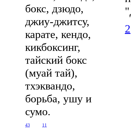
бокс, дзюдо,
"
джиу-джитсу,
2
карате, кендо,
кикбоксинг,
тайский бокс
(муай тай),
тхэквандо,
борьба, ушу и
сумо.
43
11