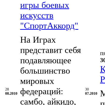
игры боевых
искусств
"СпортАккорд"
На Играх
представит себя
п
подавляющее
3
К
большинство
Р
мировых
федераций:
28
30
М
08.2010
07.2010
самбо, айкидо,
п