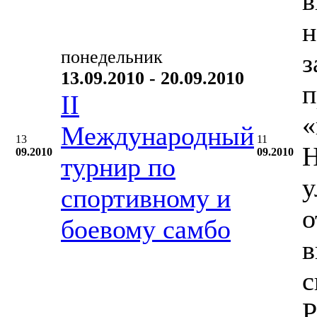
в
н
понедельник
з
13.09.2010 - 20.09.2010
п
II
«
Международный
13
11
Н
09.2010
09.2010
турнир по
у
спортивному и
о
боевому самбо
в
с
Р