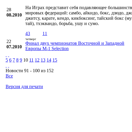
На Играх представит себя подавляющее большинст
28
мировых федераций: самбо, айкидо, бокс, дзюдо, дж
08.2010
джитсу, карате, кендо, кикбоксинг, тайский бокс (м
тай), тхэквандо, борьба, ушу и сумо.
43
11
четверг
22
Финал двух чемпионатов Восточной и Западной
07.2010
Европы М-1 Selection
5
6
7
8
9
10
11
12
13
14
15
Новости 91 - 100 из 152
Все
Версия для печати