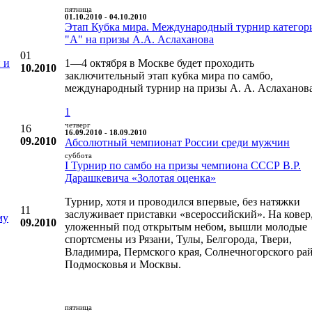
пятница
01.10.2010 - 04.10.2010
Этап Кубка мира. Международный турнир категор
"А" на призы А.А. Аслаханова
01
 и
1—4 октября в Москве будет проходить
10.2010
заключительный этап кубка мира по самбо,
международный турнир на призы А. А. Аслаханова
1
четверг
16
16.09.2010 - 18.09.2010
09.2010
Абсолютный чемпионат России среди мужчин
суббота
I Турнир по самбо на призы чемпиона СССР В.Р.
Дарашкевича «Золотая оценка»
Турнир, хотя и проводился впервые, без натяжки
11
заслуживает приставки «всероссийский». На ковер
му
09.2010
уложенный под открытым небом, вышли молодые
спортсмены из Рязани, Тулы, Белгорода, Твери,
Владимира, Пермского края, Солнечногорского ра
Подмосковья и Москвы.
пятница