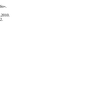
бо».
.2010.
2.