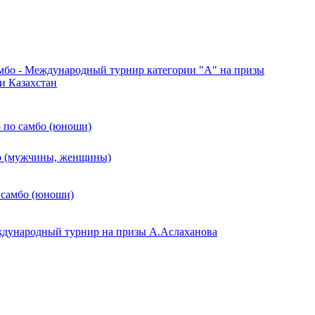
амбо - Международный турнир категории "А" на призы
и Казахстан
 по самбо (юноши)
о (мужчины, женщины)
 самбо (юноши)
ждународный турнир на призы А.Аслаханова