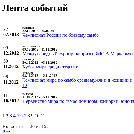
Лента событий
пятница
22
22.02.2013 - 25.02.2013
02.2013
Чемпионат России по боевому самбо
воскресение
09
09.12.2012 - 11.12.2012
12.2012
Международный турнир на призы ЗМС А.Маркарьян
пятница
30
30.11.2012 - 03.12.2012
11.2012
Кубок мира среди студентов
четверг
08
08.11.2012 - 12.11.2012
Чемпионат мира по самбо среди мужчин и женщин и 
11.2012
12
четверг
11
11.10.2012 - 15.10.2012
10.2012
Первенство мира по самбо (юниоры, юниорки, юнош
1
2
3
4
5
6
7
8
9
10
11
Новости 21 - 30 из 152
Все