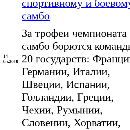
спортивному и боевом
самбо
За трофеи чемпионата
самбо борются команд
20 государств: Франци
14
05.2010
Германии, Италии,
Швеции, Испании,
Голландии, Греции,
Чехии, Румынии,
Словении, Хорватии,