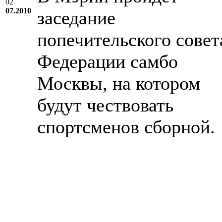
02
07.2010
заседание
попечительского совет
Федерации самбо
Москвы, на котором
будут чествовать
спортсменов сборной.