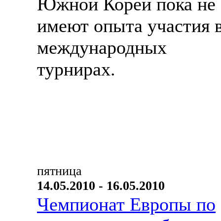
Южной Кореи пока не
имеют опыта участия 
международных
турнирах.
пятница
14.05.2010 - 16.05.2010
Чемпионат Европы по