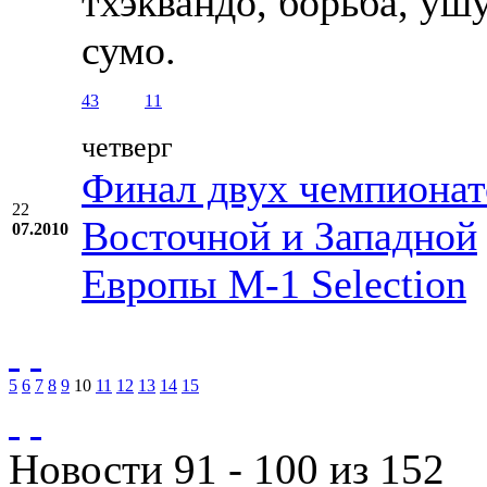
тхэквандо, борьба, уш
сумо.
43
11
четверг
Финал двух чемпионат
22
Восточной и Западной
07.2010
Европы М-1 Selection
5
6
7
8
9
10
11
12
13
14
15
Новости 91 - 100 из 152