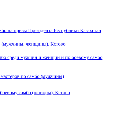
мбо на призы Президента Республики Казахстан
о (мужчины, женщины). Кстово
мбо среди мужчин и женщин и по боевому самбо
 мастеров по самбо (мужчины)
 боевому самбо (юниоры). Кстово