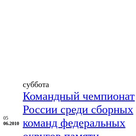
суббота
Командный чемпионат
России среди сборных
05
команд федеральных
06.2010