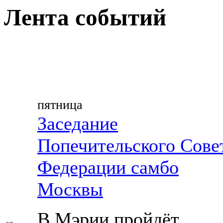
Лента событий
пятница
Заседание
Попечительского Сове
Федерации самбо
Москвы
В Мэрии пройдёт