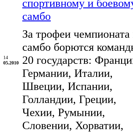
спортивному и боевом
самбо
За трофеи чемпионата
самбо борются команд
20 государств: Франци
14
05.2010
Германии, Италии,
Швеции, Испании,
Голландии, Греции,
Чехии, Румынии,
Словении, Хорватии,