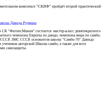
овительном комплексе “СКИФ” пройдёт второй практический
школы Давида Рудмана
тв СК "ФитнесМания" состоится мастер-класс девятикратного
ратного чемпиона Европы по дзюдо, чемпиона мира по самбо,
 СССР, ЗМС СССР, основателя школы "Самбо-70" Давида
и учеников авторской Школы самбо, а также для всех
ами самозащиты.