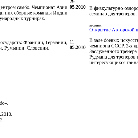
29
05.2010
центром самбо. Чемпионат Азии
В физкультурно-оздор
реди них сборные команды Индии
семинар для тренеров.
ународных турнирах.
вторник
Открытие Авторской 
В зале боевых искусс
11
государств: Франции, Германии,
чемпиона СССР, 2-х к
05.2010
и, Румынии, Словении,
Заслуженного тренера
Рудмана для тренеров 
интересующихся тайн
бо».
.2010.
2.