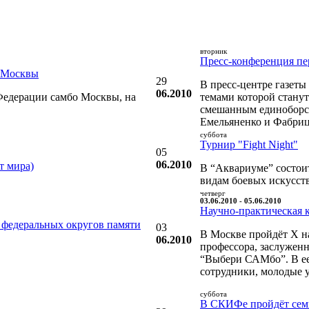
вторник
Пресс-конференция пер
о Москвы
29
В пресс-центре газеты
06.2010
Федерации самбо Москвы, на
темами которой стану
смешанным единоборств
Емельяненко и Фабриц
суббота
Турнир "Fight Night"
05
06.2010
т мира)
В “Аквариуме” состоит
видам боевых искусств
четверг
03.06.2010 - 05.06.2010
Научно-практическая 
 федеральных округов памяти
03
В Москве пройдёт X н
06.2010
профессора, заслужен
“Выбери САМбо”. В ее
сотрудники, молодые 
суббота
В СКИФе пройдёт семи