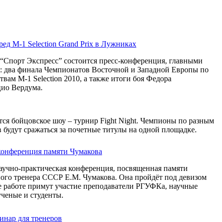
ед M-1 Selection Grand Prix в Лужниках
 “Спорт Экспресс” состоится пресс-конференция, главными
т: два финала Чемпионатов Восточной и Западной Европы по
ам M-1 Selection 2010, а также итоги боя Федора
ио Вердума.
ся бойцовское шоу – турнир Fight Night. Чемпионы по разным
 будут сражаться за почетные титулы на одной площадке.
конференция памяти Чумакова
аучно-практическая конференция, посвященная памяти
ного тренера СССР Е.М. Чумакова. Она пройдёт под девизом
 работе примут участие преподаватели РГУФКа, научные
ученые и студенты.
нар для тренеров