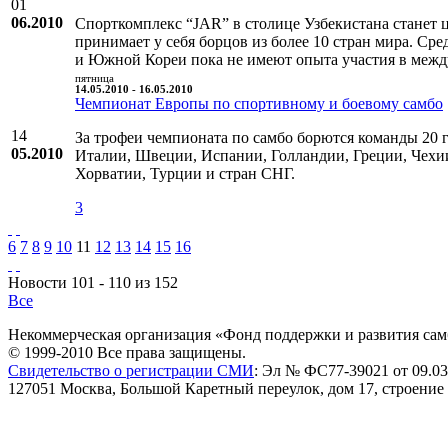
01
06.2010
Спорткомплекс “JAR” в столице Узбекистана станет 
принимает у себя борцов из более 10 стран мира. С
и Южной Кореи пока не имеют опыта участия в межд
пятница
14.05.2010 - 16.05.2010
Чемпионат Европы по спортивному и боевому самбо
14
За трофеи чемпионата по самбо борются команды 20 
05.2010
Италии, Швеции, Испании, Голландии, Греции, Чехи
Хорватии, Турции и стран СНГ.
3
6
7
8
9
10
11
12
13
14
15
16
Новости 101 - 110 из 152
Все
Некоммерческая организация «Фонд поддержки и развития сам
© 1999-2010 Все права защищены.
Свидетельство о регистрации СМИ
: Эл № ФС77-39021 от 09.03
127051 Москва, Большой Каретный переулок, дом 17, строение 