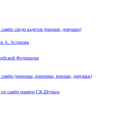
 самбо среди кадетов (юноши, девушки)
и А. Астахова
сийской Федерации
 самбо (юниоры, юниорки, юноши, девушки)
 по самбо памяти Г.К.Шульца