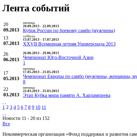
Лента событий
пятница
20
20.09.2013 - 22.09.2013
09.2013
Кубок России по боевому самбо (мужчины)
суббота
13
13.07.2013 - 17.07.2013
07.2013
XXVII Всемирная летняя Универсиада 2013
26
26.06.2013 - 29.06.2013
Чемпионат Юго-Восточной Азии
06.2013
1
пятница
17
17.05.2013 - 21.05.2013
Чемпионат Европы по самбо (мужчины, женщины, м
05.2013
8
пятница
22
22.03.2013 - 25.03.2013
03.2013
Этап Кубка мира памяти А. Харлампиева
1
2
3
4
5
6
7
8
9
10
11
Новости 11 - 20 из 152
Все
Некоммерческая организация «Фонд поддержки и развития сам