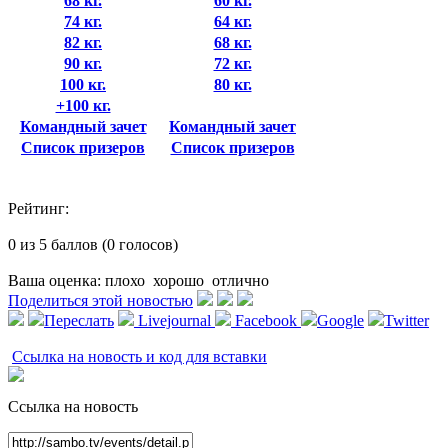
68 кг.
60 кг.
74 кг.
64 кг.
82 кг.
68 кг.
90 кг.
72 кг.
100 кг.
80 кг.
+100 кг.
Командный зачет
Командный зачет
Список призеров
Список призеров
Рейтинг:
0 из 5 баллов (0 голосов)
Ваша оценка:
плохо
хорошо
отлично
Поделиться этой новостью
Переслать
Livejournal
Facebook
Google
Twitter
Ссылка на новость и код для вставки
Ссылка на новость