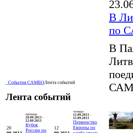
23.0
В Ли
по 
В Па
Литв
поед
События САМБО
Лента событий
САМ
Лента событий
четверг
пятница
12.09.2013 -
20.09.2013 -
15.09.2013
22.09.2013
Первенство
Кубок
Европы по
20
12
России по
самбо среди