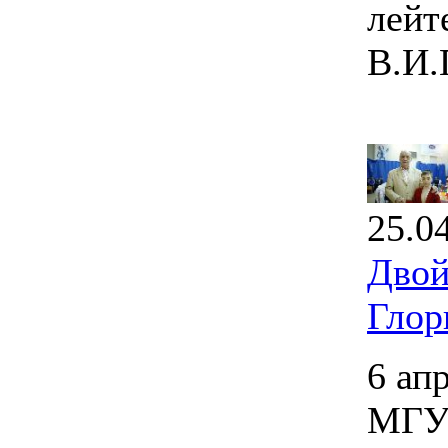
лейт
В.И.
25.0
Двой
Глор
6 ап
МГУП