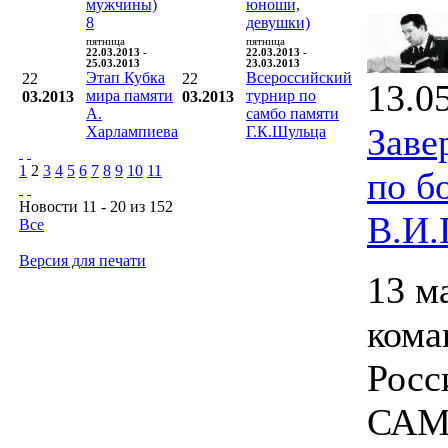
мужчины)
юноши,
8
девушки)
пятница
пятница
22.03.2013 -
22.03.2013 -
25.03.2013
23.03.2013
Этап Кубка
Всероссийский
22
22
13.0
мира памяти
турнир по
03.2013
03.2013
А.
самбо памяти
Заве
Харлампиева
Г.К.Шульца
1
2
3
4
5
6
7
8
9
10
11
по б
Новости 11 - 20 из 152
В.И.
Все
Версия для печати
13 м
кома
Росс
САМБ