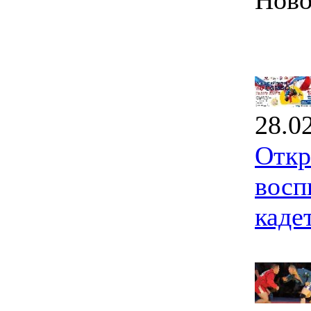
Ново
28.0
Откр
восп
каде