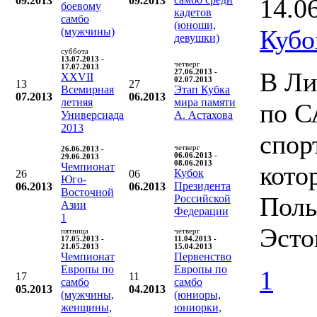
14.0
09.2013
09.2013
боевому
кадетов
самбо
(юноши,
Кубо
(мужчины)
девушки)
суббота
13.07.2013 -
четверг
17.07.2013
В Ли
27.06.2013 -
XXVII
02.07.2013
13
27
Всемирная
Этап Кубка
07.2013
06.2013
летняя
мира памяти
по С
Универсиада
А. Астахова
2013
спор
четверг
26.06.2013 -
06.06.2013 -
29.06.2013
08.06.2013
Чемпионат
кото
Кубок
26
06
Юго-
Президента
06.2013
06.2013
Восточной
Поль
Российской
Азии
Федерации
1
Эсто
пятница
четверг
17.05.2013 -
11.04.2013 -
21.05.2013
15.04.2013
Чемпионат
Первенство
Европы по
Европы по
1
17
11
самбо
самбо
05.2013
04.2013
(мужчины,
(юниоры,
женщины,
юниорки,