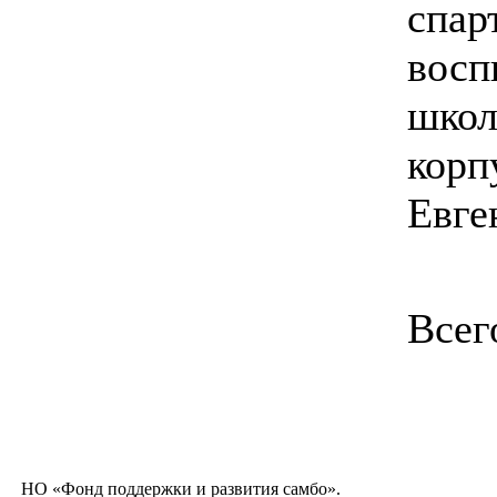
спар
восп
школ
корп
Евге
Всег
НО «Фонд поддержки и развития самбо».