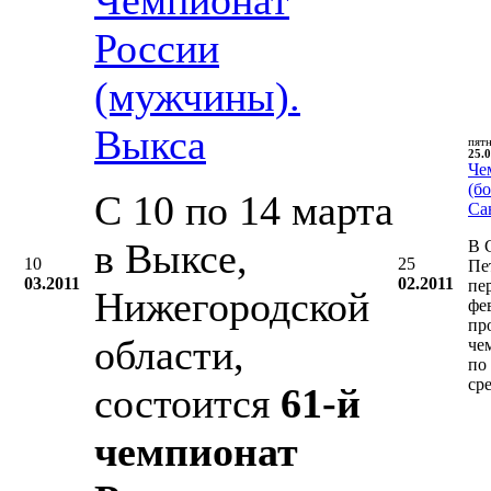
России
(мужчины).
Выкса
пят
25.0
Че
(бо
С 10 по 14 марта
Са
в Выксе,
В 
10
25
Пе
03.2011
02.2011
пе
Нижегородской
фе
пр
области,
че
по
ср
состоится
61-й
чемпионат