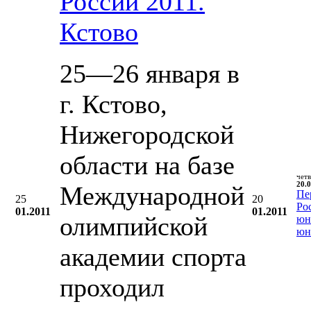
России 2011.
Кстово
25—26 января в
г. Кстово,
Нижегородской
области на базе
чет
20.0
Международной
Пе
25
20
Ро
01.2011
01.2011
олимпийской
юн
юн
академии спорта
проходил