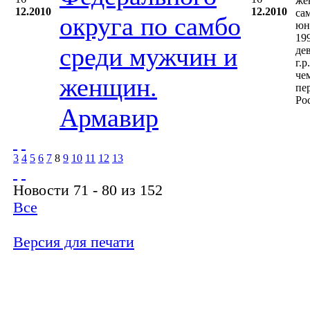
же
12.2010
12.2010
са
округа по самбо
юн
19
среди мужчин и
де
г.р
че
женщин.
пе
Ро
Армавир
3
4
5
6
7
8
9
10
11
12
13
Новости 71 - 80 из 152
Все
Версия для печати