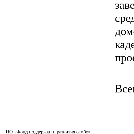
зав
сре
дом
кад
про
Все
НО «Фонд поддержки и развития самбо».