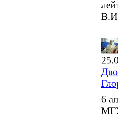
лей
В.И
25.
Дво
Гло
6 а
МГУ