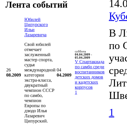
14.
Лента событий
Куб
Юбилей
Ципурского
В Л
Ильи
Лазаревича
по 
Свой юбилей
отмечает
суббота
уча
заслуженный
04.04.2009 -
05.04.2009
мастер спорта,
V Cпартакиада
судья
по самбо среди
сре
26
международной
04
воспитанников
08.2009
категории
04.2009
детских домов
Лит
экстра-класса,
и кадетских
двукратный
корпусов
чемпион СССР
Шве
1
по самбо,
чемпион
Европы по
1
дзюдо Илья
Лазаревич
Ципурский.