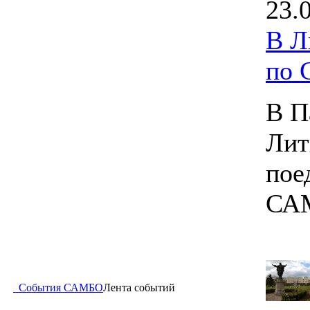
23.
В Л
по
В П
Лит
пое
СА
События САМБО
Лента событий