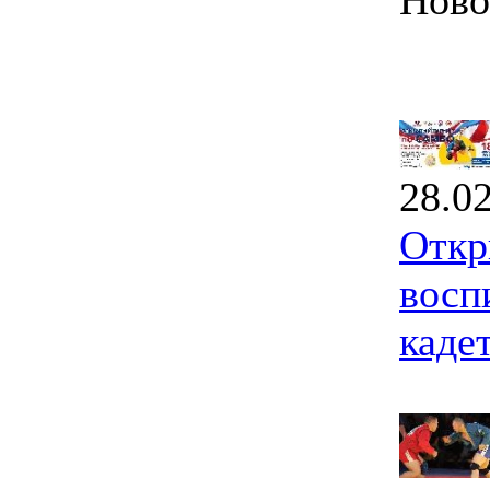
Ново
28.0
Откр
восп
каде