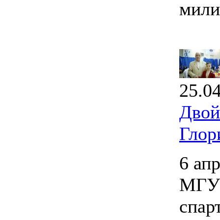
мили
25.0
Двой
Глор
6 ап
МГУП
спар