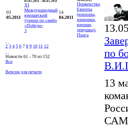
18.04.2011
03.05.2011 - 06.05.2011
Первенство
XI
Европы
Международный
03
14
(юниоры,
юношеский
05.2011
04.2011
юниорки,
турнир по самбо
13.0
юноши,
«Победа»
девушки).
3
Прага
Заве
2
3
4
5
6
7
8
9
10
11
12
по б
Новости 61 - 70 из 152
Все
В.И.
Версия для печати
13 м
кома
Росс
САМБ