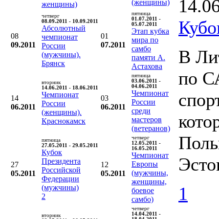
14.0
(женщины)
женщины)
пятница
четверг
01.07.2011 -
Кубо
08.09.2011 - 10.09.2011
05.07.2011
Абсолютный
Этап кубка
08
01
чемпионат
мира по
09.2011
07.2011
России
самбо
В Ли
(мужчины).
памяти А.
Брянск
Астахова
по С
пятница
03.06.2011 -
вторник
04.06.2011
14.06.2011 - 18.06.2011
Чемпионат
спор
Чемпионат
14
03
России
России
06.2011
06.2011
среди
(женщины).
кото
мастеров
Краснокамск
(ветеранов)
Поль
четверг
пятница
12.05.2011 -
27.05.2011 - 29.05.2011
16.05.2011
Кубок
Чемпионат
Эсто
Президента
Европы
27
12
Российской
(мужчины,
05.2011
05.2011
Федерации
женщины,
(мужчины)
1
боевое
2
самбо)
четверг
14.04.2011 -
вторник