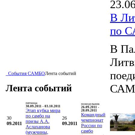
23.0
В Ли
по 
В Па
Литв
поед
События САМБО
Лента событий
САМ
Лента событий
пятница
понедельник
30.09.2011 - 03.10.2011
26.09.2011 -
Этап кубка мира
28.09.2011
Командный
по самбо на
30
26
чемпионат
призы А.А.
09.2011
09.2011
России по
Аслаханова
самбо
(мужчины,