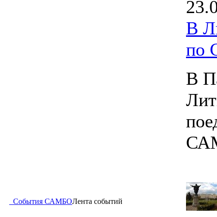
23.
В Л
по
В П
Лит
пое
СА
События САМБО
Лента событий