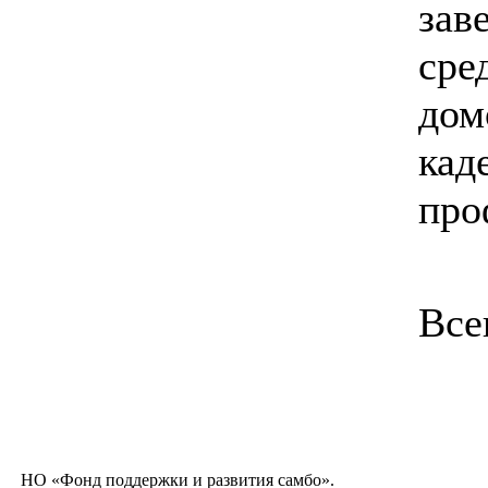
зав
сре
дом
кад
про
Все
НО «Фонд поддержки и развития самбо».