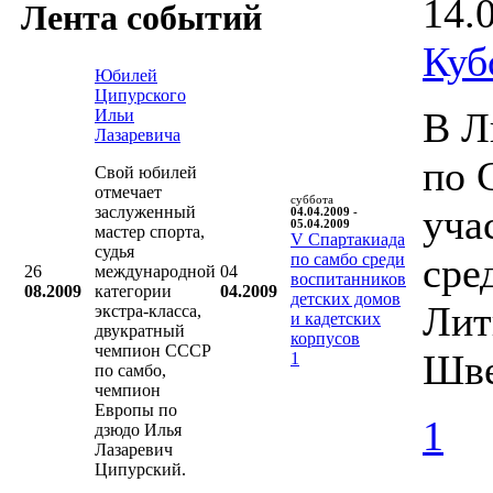
14.
Лента событий
Куб
Юбилей
Ципурского
В Л
Ильи
Лазаревича
по 
Свой юбилей
отмечает
суббота
уча
заслуженный
04.04.2009 -
05.04.2009
мастер спорта,
V Cпартакиада
судья
по самбо среди
сре
26
международной
04
воспитанников
08.2009
категории
04.2009
детских домов
Лит
экстра-класса,
и кадетских
двукратный
корпусов
чемпион СССР
Шве
1
по самбо,
чемпион
Европы по
1
дзюдо Илья
Лазаревич
Ципурский.