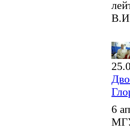
лей
В.И
25.
Дво
Гло
6 а
МГУ