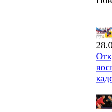
Нов
28.
Отк
вос
кад