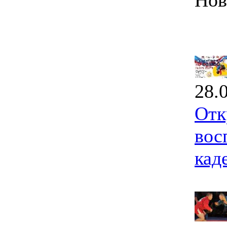
Нов
28.
Отк
вос
кад