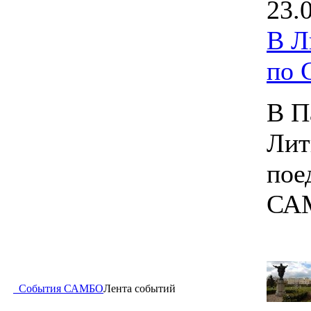
23.
В Л
по
В П
Лит
пое
СА
События САМБО
Лента событий