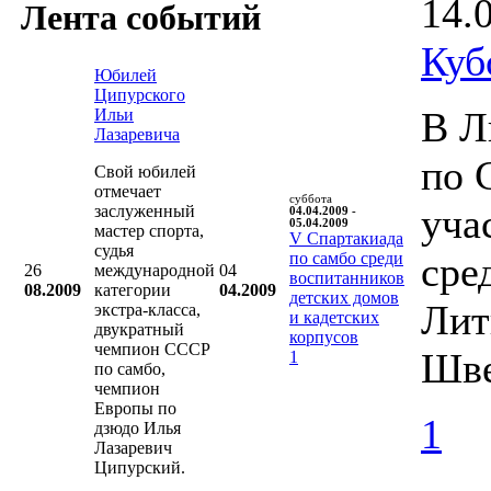
14.
Лента событий
Куб
Юбилей
Ципурского
В Л
Ильи
Лазаревича
по 
Свой юбилей
отмечает
суббота
уча
заслуженный
04.04.2009 -
05.04.2009
мастер спорта,
V Cпартакиада
судья
по самбо среди
сре
26
международной
04
воспитанников
08.2009
категории
04.2009
детских домов
Лит
экстра-класса,
и кадетских
двукратный
корпусов
чемпион СССР
Шве
1
по самбо,
чемпион
Европы по
1
дзюдо Илья
Лазаревич
Ципурский.