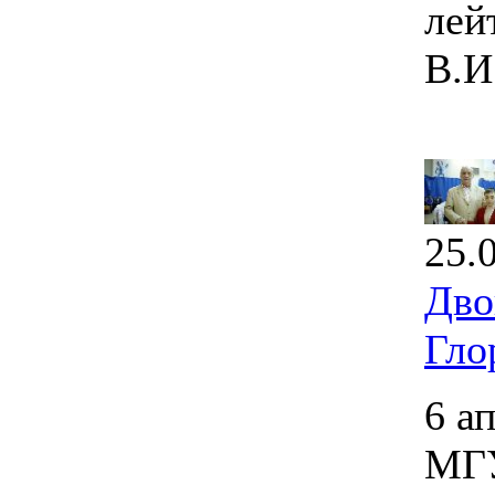
лей
В.И
25.
Дво
Гло
6 а
МГУ