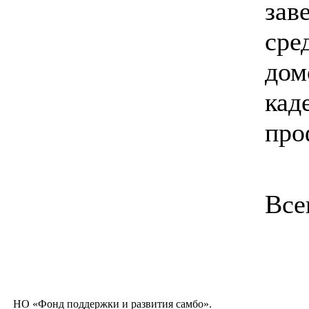
зав
сре
дом
кад
про
Все
НО «Фонд поддержки и развития самбо».