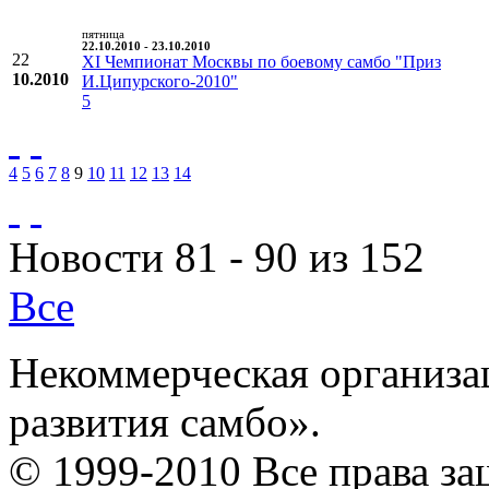
пятница
22.10.2010 - 23.10.2010
22
XI Чемпионат Москвы по боевому самбо "Приз
10.2010
И.Ципурского-2010"
5
4
5
6
7
8
9
10
11
12
13
14
Новости 81 - 90 из 152
Все
Некоммерческая организа
развития самбо».
© 1999-2010 Все права з