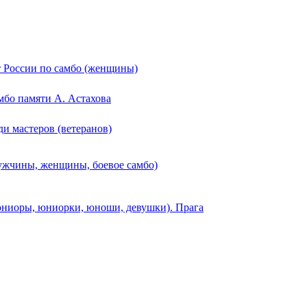
 России по самбо (женщины)
мбо памяти А. Астахова
и мастеров (ветеранов)
ужчины, женщины, боевое самбо)
ниоры, юниорки, юноши, девушки). Прага