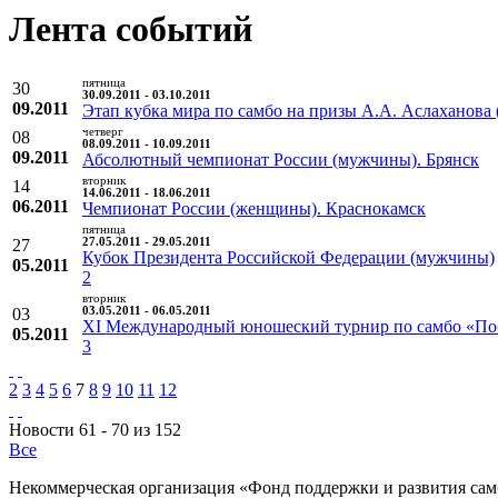
Лента событий
пятница
30
30.09.2011 - 03.10.2011
09.2011
Этап кубка мира по самбо на призы А.А. Аслаханов
четверг
08
08.09.2011 - 10.09.2011
09.2011
Абсолютный чемпионат России (мужчины). Брянск
вторник
14
14.06.2011 - 18.06.2011
06.2011
Чемпионат России (женщины). Краснокамск
пятница
27
27.05.2011 - 29.05.2011
Кубок Президента Российской Федерации (мужчины)
05.2011
2
вторник
03
03.05.2011 - 06.05.2011
XI Международный юношеский турнир по самбо «По
05.2011
3
2
3
4
5
6
7
8
9
10
11
12
Новости 61 - 70 из 152
Все
Некоммерческая организация «Фонд поддержки и развития сам