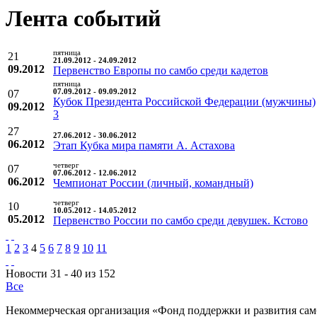
Лента событий
пятница
21
21.09.2012 - 24.09.2012
09.2012
Первенство Европы по самбо среди кадетов
пятница
07
07.09.2012 - 09.09.2012
Кубок Президента Российской Федерации (мужчины)
09.2012
3
27
27.06.2012 - 30.06.2012
06.2012
Этап Кубка мира памяти А. Астахова
четверг
07
07.06.2012 - 12.06.2012
06.2012
Чемпионат России (личный, командный)
четверг
10
10.05.2012 - 14.05.2012
05.2012
Первенство России по самбо среди девушек. Кстово
1
2
3
4
5
6
7
8
9
10
11
Новости 31 - 40 из 152
Все
Некоммерческая организация «Фонд поддержки и развития сам