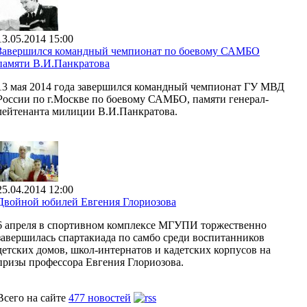
13.05.2014 15:00
Завершился командный чемпионат по боевому САМБО
памяти В.И.Панкратова
13 мая 2014 года завершился командный чемпионат ГУ МВД
России по г.Москве по боевому САМБО, памяти генерал-
лейтенанта милиции В.И.Панкратова.
25.04.2014 12:00
Двойной юбилей Евгения Глориозова
6 апреля в спортивном комплексе МГУПИ торжественно
завершилась спартакиада по самбо среди воспитанников
детских домов, школ-интернатов и кадетских корпусов на
призы профессора Евгения Глориозова.
Всего на сайте
477 новостей