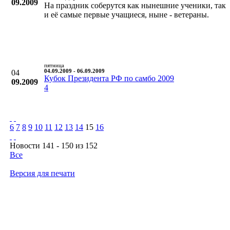
09.2009
На праздник соберутся как нынешние ученики, так
и её самые первые учащиеся, ныне - ветераны.
пятница
04
04.09.2009 - 06.09.2009
Кубок Президента РФ по самбо 2009
09.2009
4
6
7
8
9
10
11
12
13
14
15
16
Новости 141 - 150 из 152
Все
Версия для печати