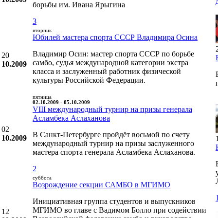
борьбы им. Ивана Ярыгина
3
вторник
Юбилей мастера спорта СССР Владимира Осина
Владимир Осин: мастер спорта СССР по борьбе
20
самбо, судья международной категории экстра
10.2009
класса и заслуженный работник физической
культуры Российской Федерации.
пятница
02.10.2009 - 05.10.2009
VIII международный турнир на призы генерала
Асламбека Аслаханова
02
В Санкт-Петербурге пройдёт восьмой по счету
10.2009
международный турнир на призы заслуженного
мастера спорта генерала Асламбека Аслаханова.
2
суббота
Возрождение секции САМБО в МГИМО
Инициативная группа студентов и выпускников
МГИМО во главе с Вадимом Болло при содействии
12