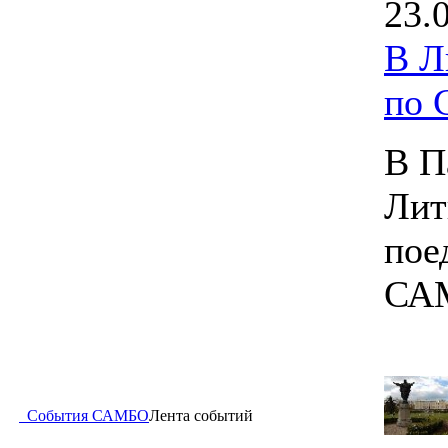
23.
В Л
по
В П
Лит
пое
СА
События САМБО
Лента событий