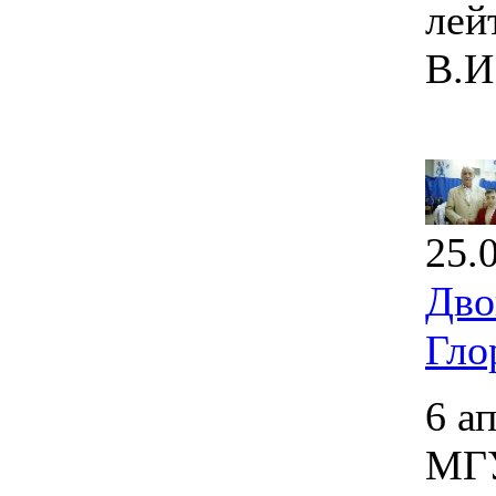
лей
В.И
25.
Дво
Гло
6 а
МГУ