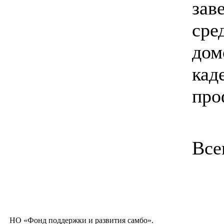
зав
сре
дом
кад
про
Все
НО «Фонд поддержки и развития самбо».