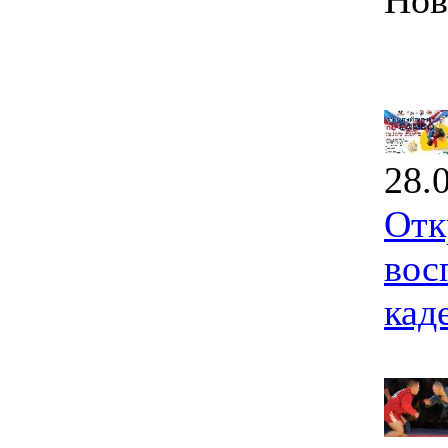
Нов
28.
Отк
вос
кад