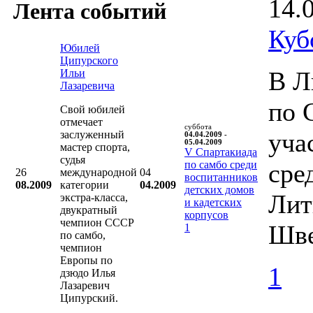
14.
Лента событий
Куб
Юбилей
Ципурского
В Л
Ильи
Лазаревича
по 
Свой юбилей
отмечает
суббота
уча
заслуженный
04.04.2009 -
05.04.2009
мастер спорта,
V Cпартакиада
судья
по самбо среди
сре
26
международной
04
воспитанников
08.2009
категории
04.2009
детских домов
Лит
экстра-класса,
и кадетских
двукратный
корпусов
чемпион СССР
Шве
1
по самбо,
чемпион
Европы по
1
дзюдо Илья
Лазаревич
Ципурский.