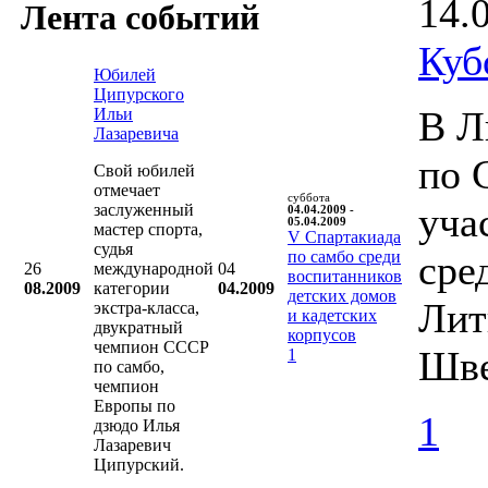
14.
Лента событий
Куб
Юбилей
Ципурского
В Л
Ильи
Лазаревича
по 
Свой юбилей
отмечает
суббота
уча
заслуженный
04.04.2009 -
05.04.2009
мастер спорта,
V Cпартакиада
судья
по самбо среди
сре
26
международной
04
воспитанников
08.2009
категории
04.2009
детских домов
Лит
экстра-класса,
и кадетских
двукратный
корпусов
чемпион СССР
Шве
1
по самбо,
чемпион
Европы по
1
дзюдо Илья
Лазаревич
Ципурский.