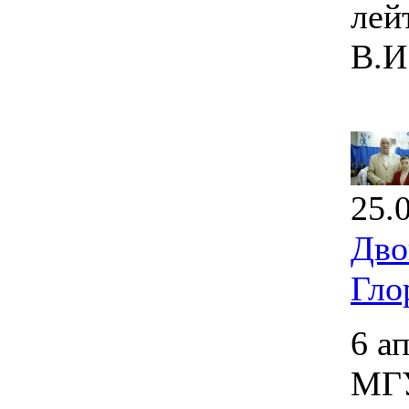
лей
В.И
25.
Дво
Гло
6 а
МГУ