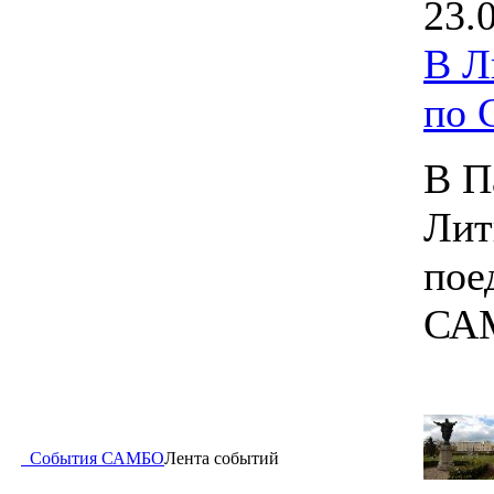
23.
В Л
по
В П
Лит
пое
СА
События САМБО
Лента событий