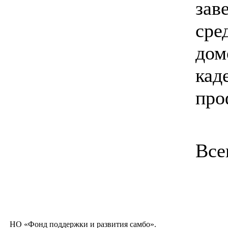
зав
сре
дом
кад
про
Все
НО «Фонд поддержки и развития самбо».