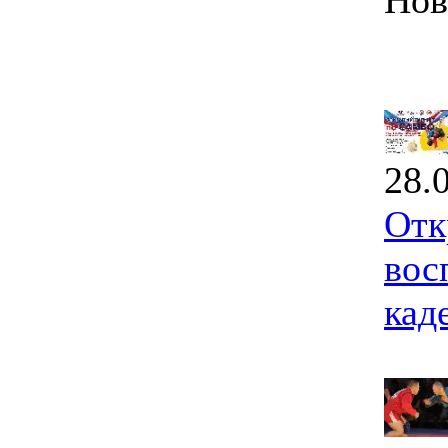
Нов
28.
Отк
вос
кад